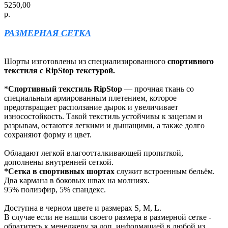
5250,00
р.
РАЗМЕРНАЯ СЕТКА
Шорты изготовлены из специализированного
спортивного
текстиля с RipStop текстурой.
*
Спортивный текстиль RipStop
— прочная ткань со
специальным армированным плетением, которое
предотвращает расползание дырок и увеличивает
износостойкость. Такой текстиль устойчивы к зацепам и
разрывам, остаются легкими и дышащими, а также долго
сохраняют форму и цвет.
Обладают легкой влагоотталкивающей пропиткой,
дополнены внутренней сеткой.
*Сетка в спортивных шортах
служит встроенным бельём.
Два кармана в боковых швах на молниях.
95% полиэфир, 5% спандекс.
Доступна в черном цвете и размерах S, M, L.
В случае если не нашли своего размера в размерной сетке -
обратитесь к менеджеру за доп. информацией в любой из