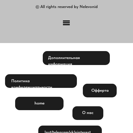
© All rights reserved by Nelevonid
Дополнительная
информация
Политика
конфиденциальности
Офферта
home
О нас
Inst/telegram/vk/pinterest...