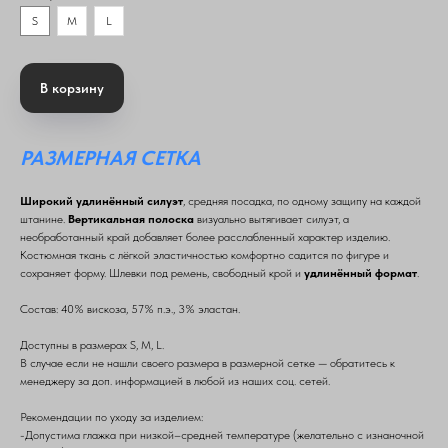
S
M
L
В корзину
РАЗМЕРНАЯ СЕТКА
Широкий удлинённый силуэт
, средняя посадка, по одному защипу на каждой
штанине.
Вертикальная полоска
визуально вытягивает силуэт, а
необработанный край добавляет более расслабленный характер изделию.
Костюмная ткань с лёгкой эластичностью комфортно садится по фигуре и
сохраняет форму. Шлевки под ремень, свободный крой и
удлинённый формат
.
Состав: 40% вискоза, 57% п.э., 3% эластан.
Доступны в размерах S, M, L.
В случае если не нашли своего размера в размерной сетке — обратитесь к
менеджеру за доп. информацией в любой из наших соц. сетей.
Рекомендации по уходу за изделием:
-Допустима глажка при низкой–средней температуре (желательно с изнаночной