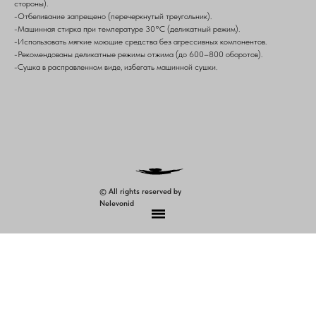
стороны).
-Отбеливание запрещено (перечеркнутый треугольник).
-Машинная стирка при температуре 30°C (деликатный режим).
-Использовать мягкие моющие средства без агрессивных компонентов.
-Рекомендованы деликатные режимы отжима (до 600–800 оборотов).
-Сушка в расправленном виде, избегать машинной сушки.
© All rights reserved by
Nelevonid