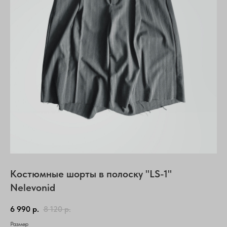
Костюмные шорты в полоску "LS-1"
Nelevonid
6 990
р.
8 120
р.
Размер